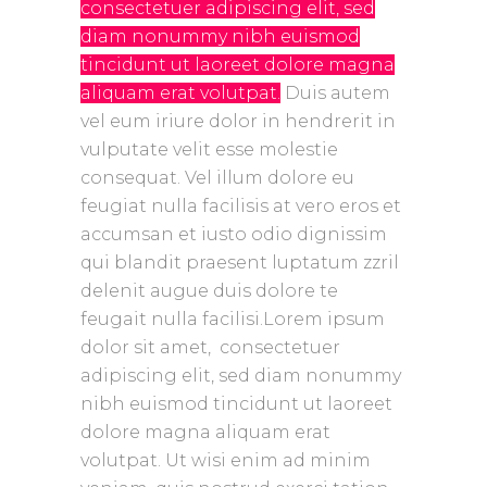
consectetuer adipiscing elit, sed
diam nonummy nibh euismod
tincidunt ut laoreet dolore magna
aliquam erat volutpat.
Duis autem
vel eum iriure dolor in hendrerit in
vulputate velit esse molestie
consequat. Vel
illum dolore eu
feugiat nulla facilisis at vero eros et
accumsan et iusto odio dignissim
qui blandit praesent luptatum zzril
delenit augue duis dolore te
feugait nulla facilisi.Lorem ipsum
dolor sit amet,
consectetuer
adipiscing elit, sed diam nonummy
nibh euismod tincidunt ut laoreet
dolore magna aliquam erat
volutpat. Ut wisi enim ad minim