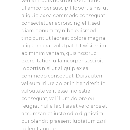
veniam, quis nostrud exerci tation
ullamcorper suscipit lobortis nisl ut
aliquip ex ea commodo consequat
consectetuer adipiscing elit, sed
diam nonummy nibh euismod
tincidunt ut laoreet dolore magna
aliquam erat volutpat. Ut wisi enim
ad minim veniam, quis nostrud
exerci tation ullamcorper suscipit
lobortis nisl ut aliquip ex ea
commodo consequat.
Duis autem
vel eum iriure dolor in hendrerit in
vulputate velit esse molestie
consequat, vel
illum dolore eu
feugiat nulla facilisis at vero eros et
accumsan et iusto odio dignissim
qui blandit praesent luptatum zzril
delenit augue.