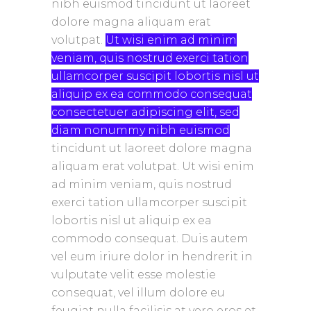
nibh euismod tincidunt ut laoreet
dolore magna aliquam erat
volutpat.
Ut wisi enim ad minim
veniam, quis nostrud exerci tation
ullamcorper suscipit lobortis nisl ut
aliquip ex ea commodo consequat
consectetuer adipiscing elit, sed
diam nonummy nibh euismod
tincidunt ut laoreet dolore magna
aliquam erat volutpat. Ut wisi enim
ad minim veniam, quis nostrud
exerci tation ullamcorper suscipit
lobortis nisl ut aliquip ex ea
commodo consequat.
Duis autem
vel eum iriure dolor in hendrerit in
vulputate velit esse molestie
consequat, vel
illum dolore eu
feugiat nulla facilisis at vero eros et