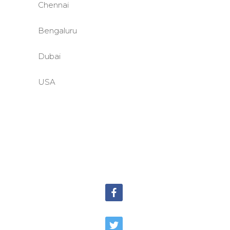
Chennai
Bengaluru
Dubai
USA
©BASE2 Media Works
All Rights Reserved.