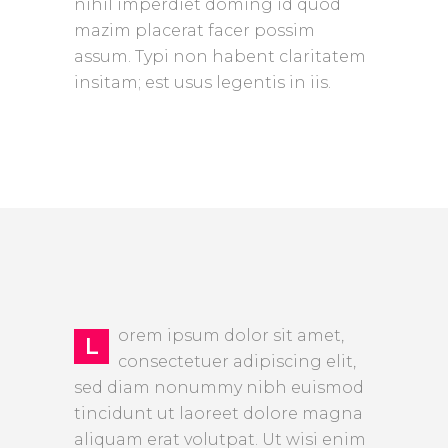
nihil imperdiet doming id quod
mazim placerat facer possim
assum. Typi non habent claritatem
insitam; est usus legentis in iis.
orem ipsum dolor sit amet,
L
consectetuer adipiscing elit,
sed diam nonummy nibh euismod
tincidunt ut laoreet dolore magna
aliquam erat volutpat. Ut wisi enim