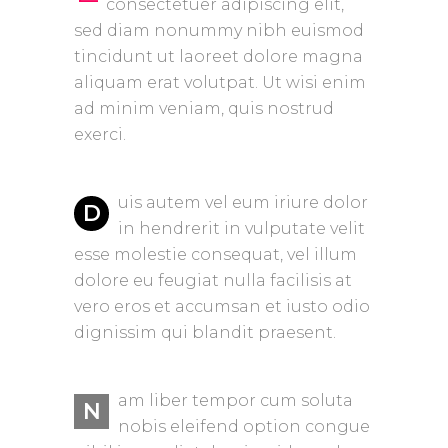
consectetuer adipiscing elit,
sed diam nonummy nibh euismod
tincidunt ut laoreet dolore magna
aliquam erat volutpat. Ut wisi enim
ad minim veniam, quis nostrud
exerci.
uis autem vel eum iriure dolor
D
in hendrerit in vulputate velit
esse molestie consequat, vel illum
dolore eu feugiat nulla facilisis at
vero eros et accumsan et iusto odio
dignissim qui blandit praesent.
am liber tempor cum soluta
N
nobis eleifend option congue