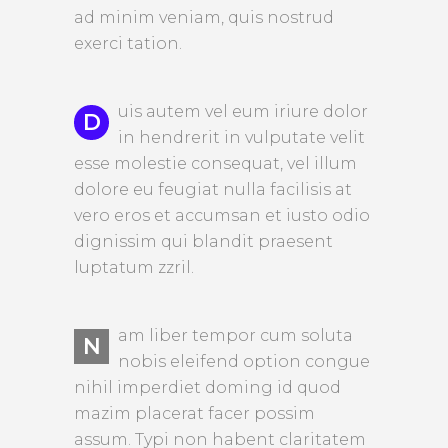
ad minim veniam, quis nostrud
exerci tation.
uis autem vel eum iriure dolor
D
in hendrerit in vulputate velit
esse molestie consequat, vel illum
dolore eu feugiat nulla facilisis at
vero eros et accumsan et iusto odio
dignissim qui blandit praesent
luptatum zzril.
am liber tempor cum soluta
N
nobis eleifend option congue
nihil imperdiet doming id quod
mazim placerat facer possim
assum. Typi non habent claritatem