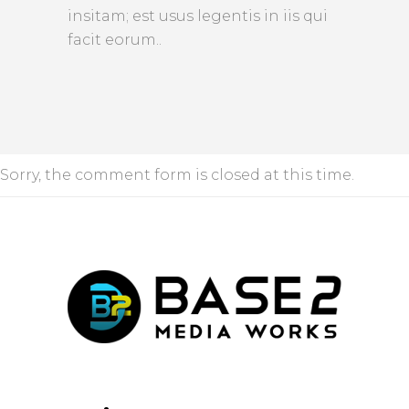
insitam; est usus legentis in iis qui
facit eorum..
Sorry, the comment form is closed at this time.