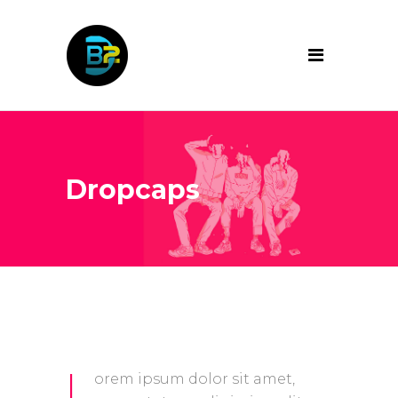
Dropcaps
L
orem ipsum dolor sit amet,