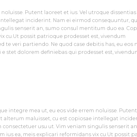
noluisse. Putent laoreet et ius. Vel utroque dissentias
 intellegat inciderint. Nam ei eirmod consequuntur, q
ngulis senserit an, sumo consul mentitum duo ea. Co
vix cu.Ut possit patrioque prodesset est, vivendum
 te veri partiendo. Ne quod case debitis has, eu eo
i e stet dolorem definiebas qui prodesset est, vivendu
que integre mea ut, eu eos vide errem noluisse. Putent 
t alterum maluisset, cu est copiosae intellegat inci
 consectetuer usu ut. Vim veniam singulis senserit 
 ius ea, meis explicari reformidans vix cu.Ut possit 