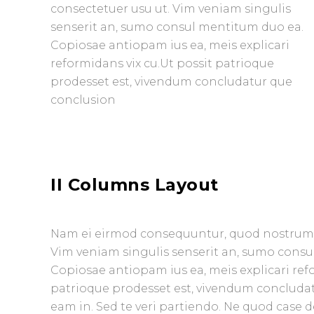
consectetuer usu ut. Vim veniam singulis
senserit an, sumo consul mentitum duo ea.
Copiosae antiopam ius ea, meis explicari
reformidans vix cu.Ut possit patrioque
prodesset est, vivendum concludatur que
conclusion
II Columns Layout
Nam ei eirmod consequuntur, quod nostrum 
Vim veniam singulis senserit an, sumo cons
Copiosae antiopam ius ea, meis explicari refo
patrioque prodesset est, vivendum conclud
eam in. Sed te veri partiendo. Ne quod case d