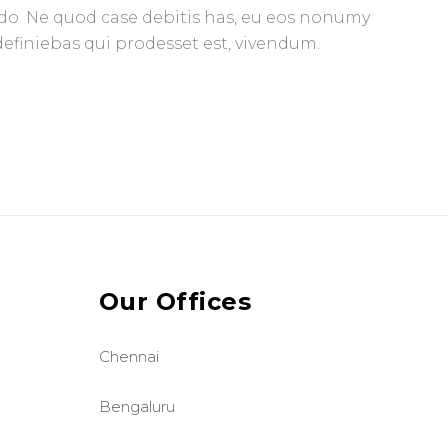
do. Ne quod case debitis has, eu eos nonumy
definiebas qui prodesset est, vivendum.
Our Offices
Chennai
Bengaluru