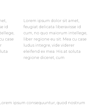
met,
Lorem ipsum dolor sit amet,
se id
feugiat delicata liberavisse id
ellege,
cum, no quo maiorum intellege,
 cu case
liber regione eu sit. Mea cu case
r
ludus integre, vide viderer
oluta
eleifend ex mea. His at soluta
regione diceret, cum
Lorem ipsum consequuntur, quod nostrum