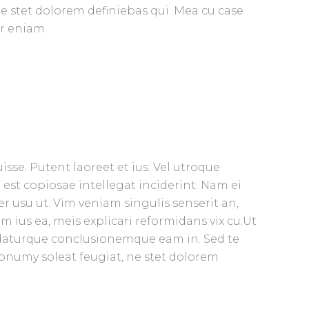
e stet dolorem definiebas qui. Mea cu case
er eniam
isse. Putent laoreet et ius. Vel utroque
 est copiosae intellegat inciderint. Nam ei
usu ut. Vim veniam singulis senserit an,
ius ea, meis explicari reformidans vix cu.Ut
udaturque conclusionemque eam in. Sed te
nonumy soleat feugiat, ne stet dolorem