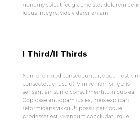
nonumy soleat feugiat, ne stet dolorem defin
ludus integre, vide viderer eniam
I Third/II Thirds
Nam ei eirmod consequuntur, quod nostrum
consectetuer usu ut. Vim veniam singulis
senserit an, sumo consul mentitum duo ea.
Copiosae antiopam ius ea, meis explicari
reformidans vix cu.Ut possit patrioque
prodesset est, vivendum concludaturque