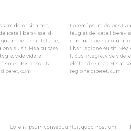
psum dolor sit amet,
Lorem ipsum dolor sit a
delicata liberavisse id
feugiat delicata liberavis
 quo maiorum intellege,
cum, no quo maiorum int
gione eu sit. Mea cu case
liber regione eu sit. Mea
tegre, vide viderer
ludus integre, vide videre
 ex mea. His at soluta
eleifend ex mea. His at s
 diceret, cum
regione diceret, cum
Lorem ipsum consequuntur, quod nostrum