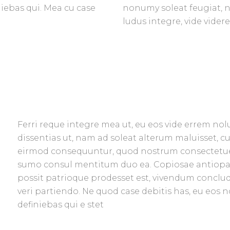
iebas qui. Mea cu case
nonumy soleat feugiat, n
ludus integre, vide vider
Ferri reque integre mea ut, eu eos vide errem nolu
dissentias ut, nam ad soleat alterum maluisset, cu
eirmod consequuntur, quod nostrum consectetuer 
sumo consul mentitum duo ea. Copiosae antiopam 
possit patrioque prodesset est, vivendum concl
veri partiendo. Ne quod case debitis has, eu eos 
definiebas qui e stet