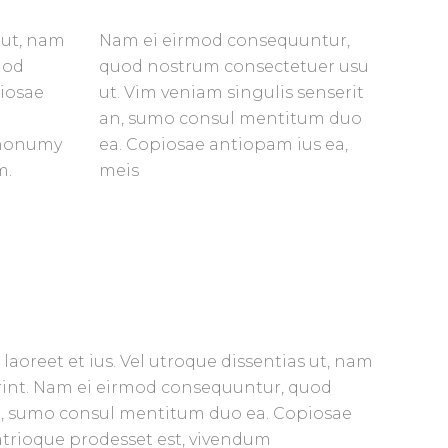
 ut, nam
Nam ei eirmod consequuntur,
uod
quod nostrum consectetuer usu
piosae
ut. Vim veniam singulis senserit
an, sumo consul mentitum duo
s nonumy
ea. Copiosae antiopam ius ea,
m.
meis
laoreet et ius. Vel utroque dissentias ut, nam
derint. Nam ei eirmod consequuntur, quod
an, sumo consul mentitum duo ea. Copiosae
patrioque prodesset est, vivendum