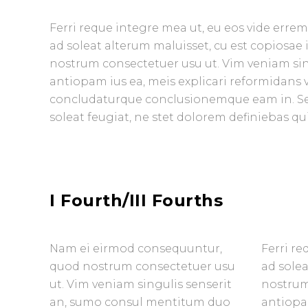
Ferri reque integre mea ut, eu eos vide errem 
ad soleat alterum maluisset, cu est copiosae
nostrum consectetuer usu ut. Vim veniam si
antiopam ius ea, meis explicari reformidans 
concludaturque conclusionemque eam in. Sed
soleat feugiat, ne stet dolorem definiebas qu
I Fourth/III Fourths
Nam ei eirmod consequuntur,
Ferri re
quod nostrum consectetuer usu
ad solea
ut. Vim veniam singulis senserit
nostrum
an, sumo consul mentitum duo
antiopam