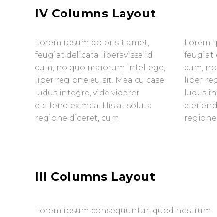
IV Columns Layout
Lorem ipsum dolor sit amet,
Lorem i
feugiat delicata liberavisse id
feugiat 
cum, no quo maiorum intellege,
cum, no
liber regione eu sit. Mea cu case
liber re
ludus integre, vide viderer
ludus in
eleifend ex mea. His at soluta
eleifend
regione diceret, cum
regione
III Columns Layout
Lorem ipsum consequuntur, quod nostrum