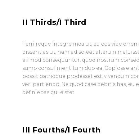
II Thirds/I Third
Ferri reque integre mea ut, eu eos vide errem 
dissentias ut, nam ad soleat alterum maluisse
eirmod consequuntur, quod nostrum consectet
sumo consul mentitum duo ea. Copiosae antio
possit patrioque prodesset est, vivendum c
veri partiendo. Ne quod case debitis has, eu
definiebas qui e stet
III Fourths/I Fourth