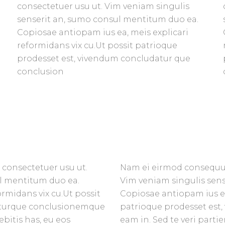
consectetuer usu ut. Vim veniam singulis
senserit an, sumo consul mentitum duo ea.
Copiosae antiopam ius ea, meis explicari
reformidans vix cu.Ut possit patrioque
prodesset est, vivendum concludatur que
conclusion
consectetuer usu ut.
Nam ei eirmod consequun
ul mentitum duo ea.
Vim veniam singulis sen
rmidans vix cu.Ut possit
Copiosae antiopam ius ea,
aturque conclusionemque
patrioque prodesset es
ebitis has, eu eos
eam in. Sed te veri parti