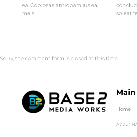
ea. Copiosae antiopam ius ea,
conclud
meis
soleat f
Sorry, the comment form is closed at this time.
Main
Home
About B