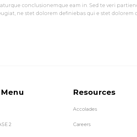
aturque conclusionemque eam in. Sed te veri partien
eugiat, ne stet dolorem definiebas qui e stet dolorem 
 Menu
Resources
Accolades
ASE 2
Careers