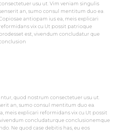
consectetuer usu ut. Vim veniam singulis
senserit an, sumo consul mentitum duo ea.
Copiosae antiopam ius ea, meis explicari
reformidans vix cu.Ut possit patrioque
prodesset est, vivendum concludatur que
conclusion
tur, quod nostrum consectetuer usu ut.
serit an, sumo consul mentitum duo ea.
 meis explicari reformidans vix cu.Ut possit
t, vivendum concludaturque conclusionemque
endo. Ne quod case debitis has, eu eos