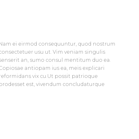
Nam ei eirmod consequuntur, quod nostrum
consectetuer usu ut. Vim veniam singulis
senserit an, sumo consul mentitum duo ea.
Copiosae antiopam ius ea, meis explicari
reformidans vix cu.Ut possit patrioque
prodesset est, vivendum concludaturque