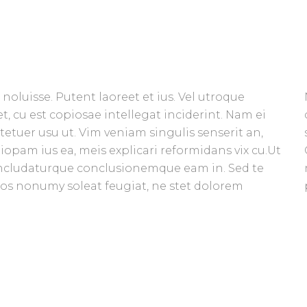
noluisse. Putent laoreet et ius. Vel utroque
t, cu est copiosae intellegat inciderint. Nam ei
uer usu ut. Vim veniam singulis senserit an,
pam ius ea, meis explicari reformidans vix cu.Ut
oncludaturque conclusionemque eam in. Sed te
 eos nonumy soleat feugiat, ne stet dolorem