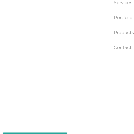
Services
Portfolio
Products
Contact
©BASE2 Media Works
All Rights Reserved.